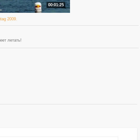
00:01:25
gtag 2009.
еет летать!