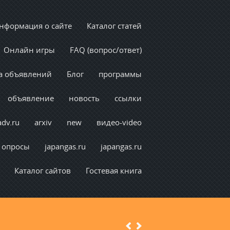
нформация о сайте
Каталог статей
Онлайн игры
FAQ (вопрос/ответ)
а объявлений
Блог
программы
объявление
новость
ссылки
adv.ru
arxiv
new
видео-video
опросы
japangas.ru
japangas.ru
Каталог сайтов
Гостевая книга
Previous
Next