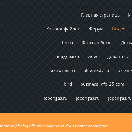
Главная страница
И
Каталог файлов
Форум
Видео
Тесты
Фотоальбомы
Доск
поддержка
video
добавить
astrostas.ru
ukrainadv.ru
ukrain
bird
business-info-25.com
japangas.ru
japangas.ru
japangas.ru
tur adipiscing elit. Nam viverra in dui sit amet consequat.
t congue. Ut pretium vel lectus vel consectetur.