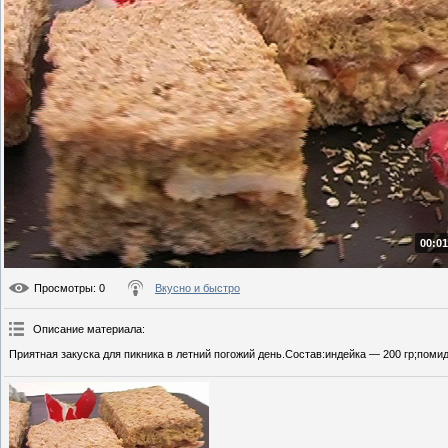
00:01
Просмотры
: 0
Вкусно и быстро
Описание материала
:
Приятная закуска для пикника в летний погожий день.Состав:индейка — 200 гр;помид