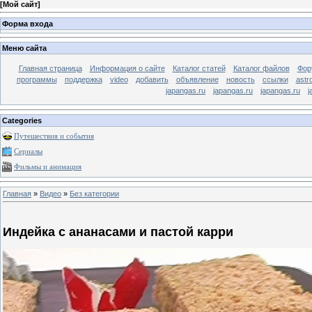
[
Мой сайт
]
Форма входа
Меню сайта
Главная страница
Информация о сайте
Каталог статей
Каталог файлов
Фор
программы
поддержка
video
добавить
объявление
новость
ссылки
astr
japangas.ru
japangas.ru
japangas.ru
j
Categories
Путешествия и события
Сериалы
Фильмы и анимация
Главная
»
Видео
»
Без категории
Индейка с ананасами и пастой карри