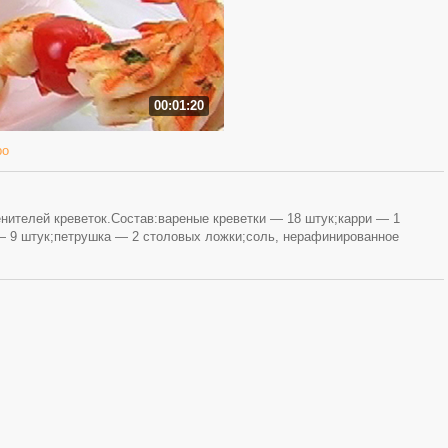
00:01:20
ро
ителей креветок.Состав:вареные креветки — 18 штук;карри — 1
— 9 штук;петрушка — 2 столовых ложки;соль, нерафинированное