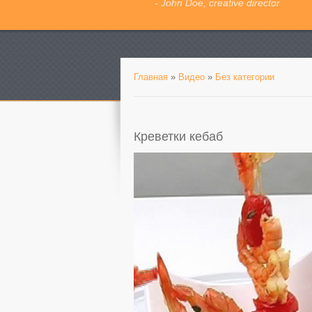
- John Doe, creative director
Главная
»
Видео
»
Без категории
Креветки кебаб