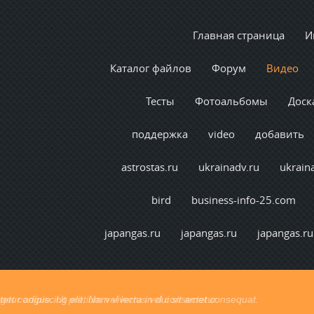
Главная страница
И
Каталог файлов
Форум
Видео
Тесты
Фотоальбомы
Доск
поддержка
video
добавить
astrostas.ru
ukrainadv.ru
ukrain
bird
business-info-25.com
japangas.ru
japangas.ru
japangas.ru
t congue. Ut pretium vel lectus vel consectetur.