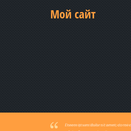
Мой сайт
Praesent vestibulum commodo mi ege