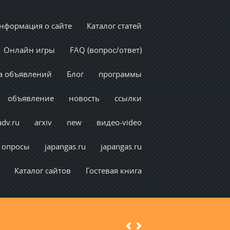
нформация о сайте
Каталог статей
Онлайн игры
FAQ (вопрос/ответ)
а объявлений
Блог
программы
объявление
новость
ссылки
adv.ru
arxiv
new
видео-video
опросы
japangas.ru
japangas.ru
Каталог сайтов
Гостевая книга
Previous
Next