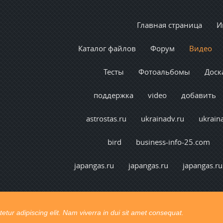
Главная страница
И
Каталог файлов
Форум
Видео
Тесты
Фотоальбомы
Доск
поддержка
video
добавить
astrostas.ru
ukrainadv.ru
ukrain
bird
business-info-25.com
japangas.ru
japangas.ru
japangas.ru
tur adipiscing elit. Nam viverra in dui sit amet consequat.
t congue. Ut pretium vel lectus vel consectetur.