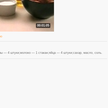
00:01:05
ро
ны — 4 штуки;молоко — 1 стакан;яйца — 4 штуки;сахар, масло, соль.