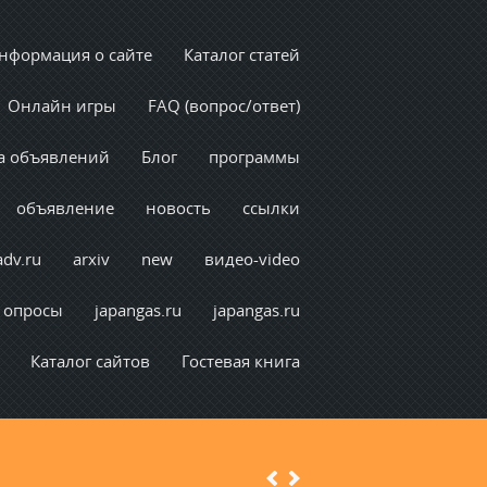
нформация о сайте
Каталог статей
Онлайн игры
FAQ (вопрос/ответ)
а объявлений
Блог
программы
объявление
новость
ссылки
adv.ru
arxiv
new
видео-video
опросы
japangas.ru
japangas.ru
Каталог сайтов
Гостевая книга
Previous
Next