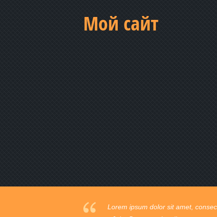
Мой сайт
Praesent vestibulum commodo mi ege