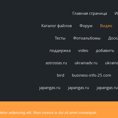
Главная страница
И
Каталог файлов
Форум
Видео
Тесты
Фотоальбомы
Доск
поддержка
video
добавить
astrostas.ru
ukrainadv.ru
ukrain
bird
business-info-25.com
japangas.ru
japangas.ru
japangas.ru
t congue. Ut pretium vel lectus vel consectetur.