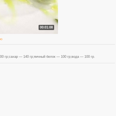
00:01:08
ро
0 гр;сахар — 140 гр;яичный белок — 100 гр;вода — 100 гр.