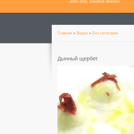
- John Doe, creative director
Главная
»
Видео
»
Без категории
Дынный щербет