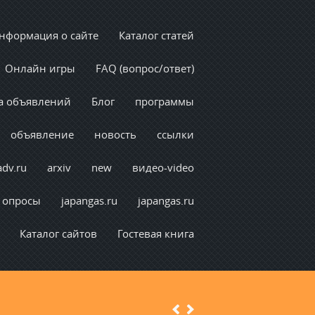
нформация о сайте
Каталог статей
Онлайн игры
FAQ (вопрос/ответ)
а объявлений
Блог
программы
объявление
новость
ссылки
adv.ru
arxiv
new
видео-video
опросы
japangas.ru
japangas.ru
Каталог сайтов
Гостевая книга
Previous
Next