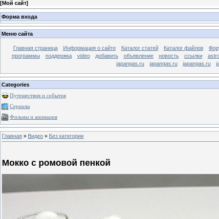
[
Мой сайт
]
Форма входа
Меню сайта
Главная страница
Информация о сайте
Каталог статей
Каталог файлов
Фор
программы
поддержка
video
добавить
объявление
новость
ссылки
astr
japangas.ru
japangas.ru
japangas.ru
j
Categories
Путешествия и события
Сериалы
Фильмы и анимация
Главная
»
Видео
»
Без категории
Мокко с ромовой пенкой