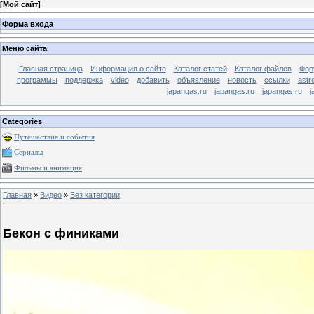
[
Мой сайт
]
Форма входа
Меню сайта
Главная страница
Информация о сайте
Каталог статей
Каталог файлов
Фор
программы
поддержка
video
добавить
объявление
новость
ссылки
astr
japangas.ru
japangas.ru
japangas.ru
j
Categories
Путешествия и события
Сериалы
Фильмы и анимация
Главная
»
Видео
»
Без категории
Бекон с финиками