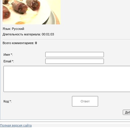
Язык
: Русский
Длительность материала
: 00:01:03
Всего комментариев
:
0
Имя *:
Email *:
Код *:
Полная версия сайта