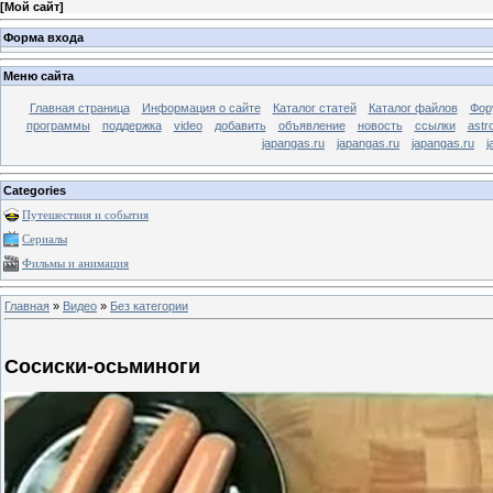
[
Мой сайт
]
Форма входа
Меню сайта
Главная страница
Информация о сайте
Каталог статей
Каталог файлов
Фор
программы
поддержка
video
добавить
объявление
новость
ссылки
astr
japangas.ru
japangas.ru
japangas.ru
j
Categories
Путешествия и события
Сериалы
Фильмы и анимация
Главная
»
Видео
»
Без категории
Сосиски-осьминоги