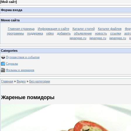
[
Мой сайт
]
Форма входа
Меню сайта
Главная страница
Информация о сайте
Каталог статей
Каталог файлов
Фор
программы
поддержка
video
добавить
объявление
новость
ссылки
astr
japangas.ru
japangas.ru
japangas.ru
j
Categories
Путешествия и события
Сериалы
Фильмы и анимация
Главная
»
Видео
»
Без категории
Жареные помидоры