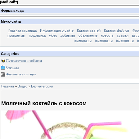
[
Мой сайт
]
Форма входа
Меню сайта
Главная страница
Информация о сайте
Каталог статей
Каталог файлов
Фор
программы
поддержка
video
добавить
объявление
новость
ссылки
astr
japangas.ru
japangas.ru
japangas.ru
j
Categories
Путешествия и события
Сериалы
Фильмы и анимация
Главная
»
Видео
»
Без категории
Молочный коктейль с кокосом