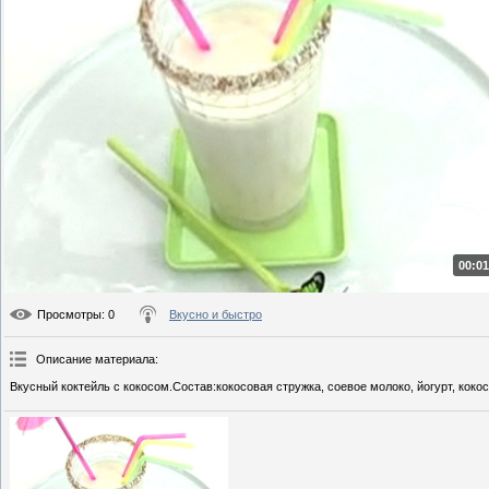
00:01
Просмотры
: 0
Вкусно и быстро
Описание материала
:
Вкусный коктейль с кокосом.Состав:кокосовая стружка, соевое молоко, йогурт, коко