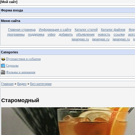
[
Мой сайт
]
Форма входа
Меню сайта
Главная страница
Информация о сайте
Каталог статей
Каталог файлов
Фор
программы
поддержка
video
добавить
объявление
новость
ссылки
astr
japangas.ru
japangas.ru
japangas.ru
j
Categories
Путешествия и события
Сериалы
Фильмы и анимация
Главная
»
Видео
»
Без категории
Старомодный