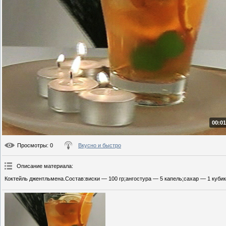
00:01
Просмотры
: 0
Вкусно и быстро
Описание материала
:
Коктейль джентльмена.Состав:виски — 100 гр;ангостура — 5 капель;сахар — 1 кубик