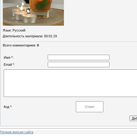
Язык
: Русский
Длительность материала
: 00:01:19
Всего комментариев
:
0
Имя *:
Email *:
Код *:
Полная версия сайта