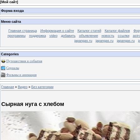
[
Мой сайт
]
Форма входа
Меню сайта
Главная страница
Информация о сайте
Каталог статей
Каталог файлов
Фор
программы
поддержка
video
добавить
объявление
новость
ссылки
astr
japangas.ru
japangas.ru
japangas.ru
j
Categories
Путешествия и события
Сериалы
Фильмы и анимация
Главная
»
Видео
»
Без категории
Сырная нуга с хлебом