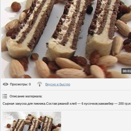
00:01
Просмотры
: 0
Вкусно и быстро
Описание материала
:
Сырная закуска для пикника.Состав:ржаной хлеб — 6 кусочков;камамбер — 200 гр;из