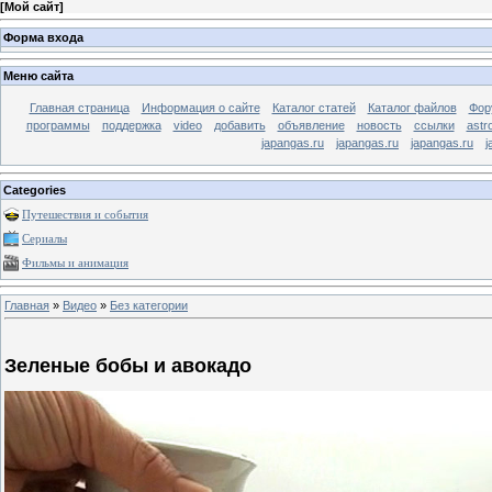
[
Мой сайт
]
Форма входа
Меню сайта
Главная страница
Информация о сайте
Каталог статей
Каталог файлов
Фор
программы
поддержка
video
добавить
объявление
новость
ссылки
astr
japangas.ru
japangas.ru
japangas.ru
j
Categories
Путешествия и события
Сериалы
Фильмы и анимация
Главная
»
Видео
»
Без категории
Зеленые бобы и авокадо