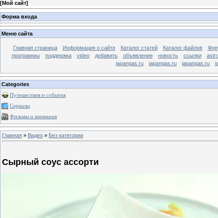
[
Мой сайт
]
Форма входа
Меню сайта
Главная страница
Информация о сайте
Каталог статей
Каталог файлов
Фор
программы
поддержка
video
добавить
объявление
новость
ссылки
astr
japangas.ru
japangas.ru
japangas.ru
j
Categories
Путешествия и события
Сериалы
Фильмы и анимация
Главная
»
Видео
»
Без категории
Сырный соус ассорти