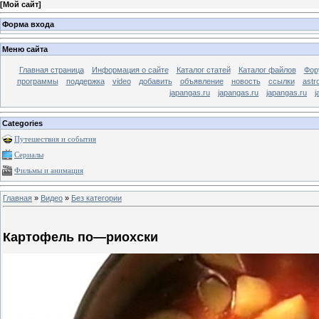
[
Мой сайт
]
Форма входа
Меню сайта
Главная страница
Информация о сайте
Каталог статей
Каталог файлов
Фор
программы
поддержка
video
добавить
объявление
новость
ссылки
astr
japangas.ru
japangas.ru
japangas.ru
j
Categories
Путешествия и события
Сериалы
Фильмы и анимация
Главная
»
Видео
»
Без категории
Картофель по—риохски