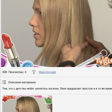
Просмотры
: 0
MakeUpgrade
Описание материала
:
Тем, кто с детства любит заплетать косички, Леон предлагает простую и в то же вр