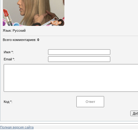
Язык
: Русский
Всего комментариев
:
0
Имя *:
Email *:
Код *:
Полная версия сайта