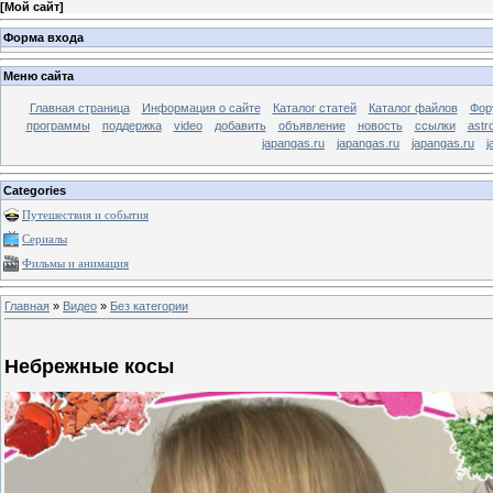
[
Мой сайт
]
Форма входа
Меню сайта
Главная страница
Информация о сайте
Каталог статей
Каталог файлов
Фор
программы
поддержка
video
добавить
объявление
новость
ссылки
astr
japangas.ru
japangas.ru
japangas.ru
j
Categories
Путешествия и события
Сериалы
Фильмы и анимация
Главная
»
Видео
»
Без категории
Небрежные косы