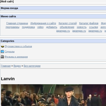
[
Мой сайт
]
Форма входа
Меню сайта
Главная страница
Информация о сайте
Каталог статей
Каталог файлов
Фор
программы
поддержка
video
добавить
объявление
новость
ссылки
astr
japangas.ru
japangas.ru
japangas.ru
j
Categories
Путешествия и события
Сериалы
Фильмы и анимация
Главная
»
Видео
»
Без категории
Lanvin