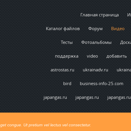
Главная страница
И
Каталог файлов
Форум
Видео
Тесты
Фотоальбомы
Доск
поддержка
video
добавить
astrostas.ru
ukrainadv.ru
ukrain
bird
business-info-25.com
japangas.ru
japangas.ru
japangas.ru
t congue. Ut pretium vel lectus vel consectetur.