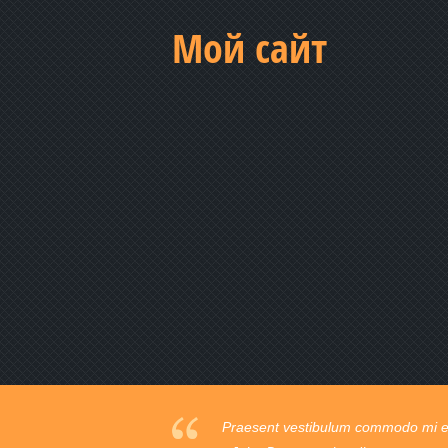
Мой сайт
Praesent vestibulum commodo mi ege