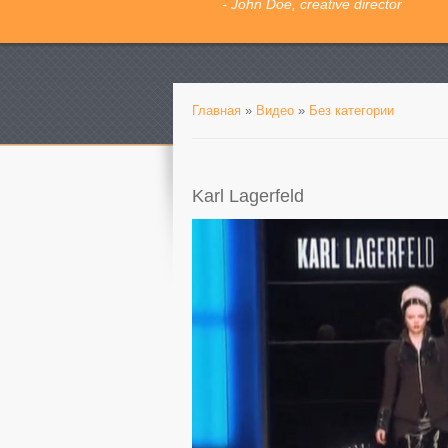
- John Doe, creative director
Главная
»
Видео
»
Без категории
Karl Lagerfeld