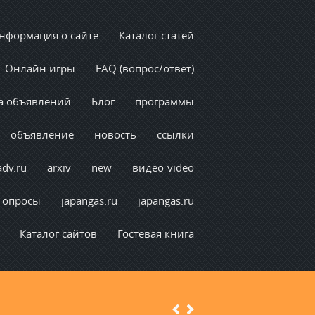
нформация о сайте
Каталог статей
Онлайн игры
FAQ (вопрос/ответ)
а объявлений
Блог
программы
объявление
новость
ссылки
adv.ru
arxiv
new
видео-video
опросы
japangas.ru
japangas.ru
Каталог сайтов
Гостевая книга
Previous
Next