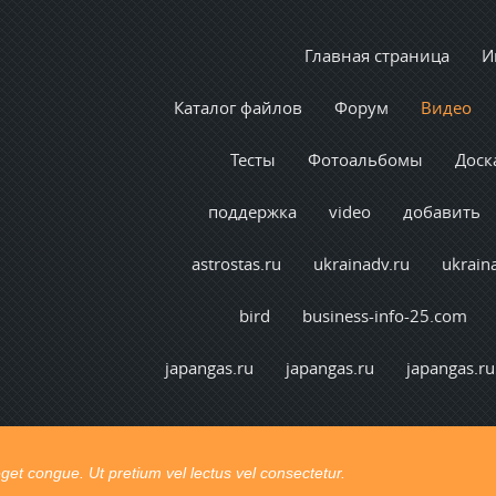
Главная страница
И
Каталог файлов
Форум
Видео
Тесты
Фотоальбомы
Доск
поддержка
video
добавить
astrostas.ru
ukrainadv.ru
ukrain
bird
business-info-25.com
japangas.ru
japangas.ru
japangas.ru
t congue. Ut pretium vel lectus vel consectetur.