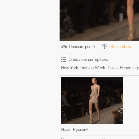
Просмотры
: 0
Shine show
Описание материала
:
New York Fashion Week. Показ Heave lege
Язык
: Русский