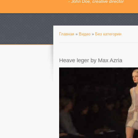
- John Doe, creative director
Главная
»
Видео
»
Без категории
Heave leger by Max Azria