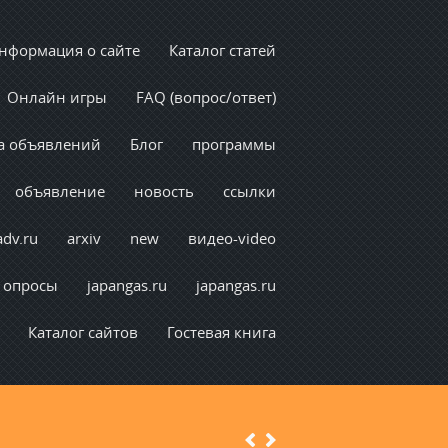
нформация о сайте
Каталог статей
Онлайн игры
FAQ (вопрос/ответ)
а объявлений
Блог
программы
объявление
новость
ссылки
adv.ru
arxiv
new
видео-video
опросы
japangas.ru
japangas.ru
Каталог сайтов
Гостевая книга
Previous
Next