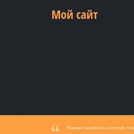
Мой сайт
Praesent vestibulum commodo mi ege