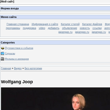
[
Мой сайт
]
Форма входа
Меню сайта
Главная страница
Информация о сайте
Каталог статей
Каталог файлов
Фор
программы
поддержка
video
добавить
объявление
новость
ссылки
astr
japangas.ru
japangas.ru
japangas.ru
j
Categories
Путешествия и события
Сериалы
Фильмы и анимация
Главная
»
Видео
»
Без категории
Wolfgang Joop