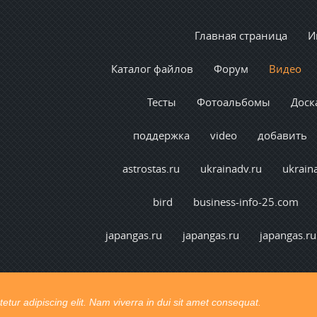
Главная страница
И
Каталог файлов
Форум
Видео
Тесты
Фотоальбомы
Доск
поддержка
video
добавить
astrostas.ru
ukrainadv.ru
ukrain
bird
business-info-25.com
japangas.ru
japangas.ru
japangas.ru
t congue. Ut pretium vel lectus vel consectetur.