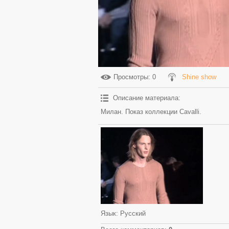
Просмотры
: 0
Shine show
Описание материала
:
Милан. Показ коллекции Cavalli.
Язык
: Русский