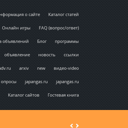
нформация о сайте
Каталог статей
Онлайн игры
FAQ (вопрос/ответ)
а объявлений
Блог
программы
объявление
новость
ссылки
adv.ru
arxiv
new
видео-video
опросы
japangas.ru
japangas.ru
Каталог сайтов
Гостевая книга
Previous
Next