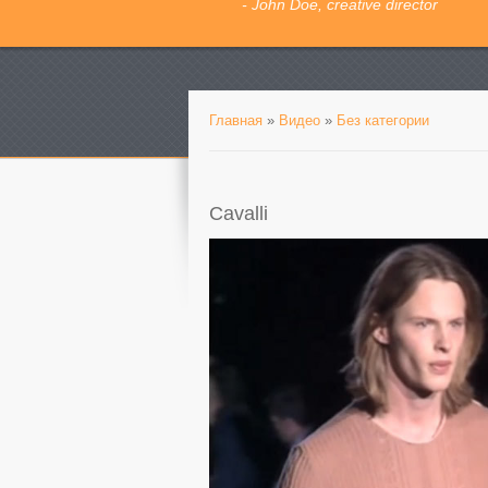
- John Doe, creative director
Главная
»
Видео
»
Без категории
Cavalli