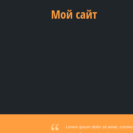
Мой сайт
Praesent vestibulum commodo mi ege