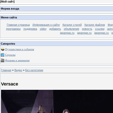
[
Мой сайт
]
Форма входа
Меню сайта
Главная страница
Информация о сайте
Каталог статей
Каталог файлов
Фор
программы
поддержка
video
добавить
объявление
новость
ссылки
astr
japangas.ru
japangas.ru
japangas.ru
j
Categories
Путешествия и события
Сериалы
Фильмы и анимация
Главная
»
Видео
»
Без категории
Versace