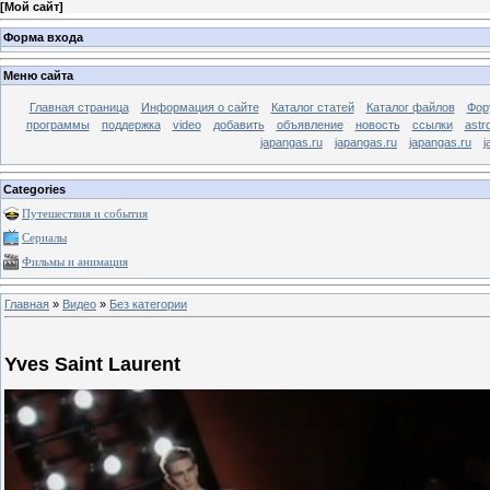
[
Мой сайт
]
Форма входа
Меню сайта
Главная страница
Информация о сайте
Каталог статей
Каталог файлов
Фор
программы
поддержка
video
добавить
объявление
новость
ссылки
astr
japangas.ru
japangas.ru
japangas.ru
j
Categories
Путешествия и события
Сериалы
Фильмы и анимация
Главная
»
Видео
»
Без категории
Yves Saint Laurent