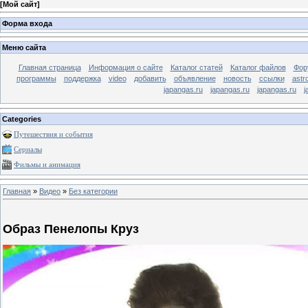
[
Мой сайт
]
Форма входа
Меню сайта
Главная страница
Информация о сайте
Каталог статей
Каталог файлов
Фор
программы
поддержка
video
добавить
объявление
новость
ссылки
astr
japangas.ru
japangas.ru
japangas.ru
j
Categories
Путешествия и события
Сериалы
Фильмы и анимация
Главная
»
Видео
»
Без категории
Образ Пенелопы Круз