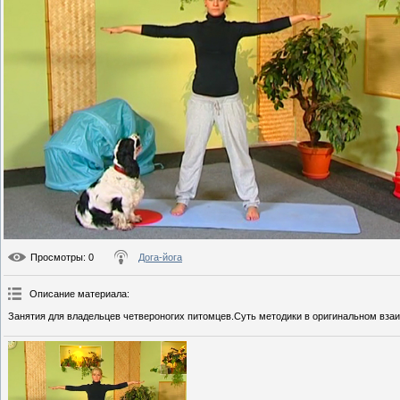
Просмотры
: 0
Дога-йога
Описание материала
:
Занятия для владельцев четвероногих питомцев.Суть методики в оригинальном взаи