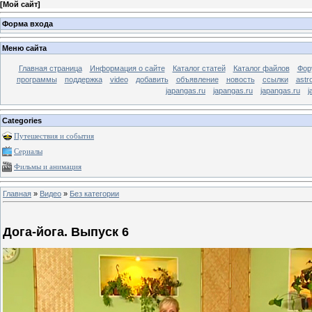
[
Мой сайт
]
Форма входа
Меню сайта
Главная страница
Информация о сайте
Каталог статей
Каталог файлов
Фор
программы
поддержка
video
добавить
объявление
новость
ссылки
astr
japangas.ru
japangas.ru
japangas.ru
j
Categories
Путешествия и события
Сериалы
Фильмы и анимация
Главная
»
Видео
»
Без категории
Дога-йога. Выпуск 6