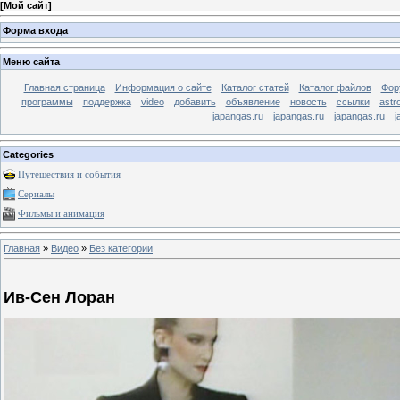
[
Мой сайт
]
Форма входа
Меню сайта
Главная страница
Информация о сайте
Каталог статей
Каталог файлов
Фор
программы
поддержка
video
добавить
объявление
новость
ссылки
astr
japangas.ru
japangas.ru
japangas.ru
j
Categories
Путешествия и события
Сериалы
Фильмы и анимация
Главная
»
Видео
»
Без категории
Ив-Сен Лоран