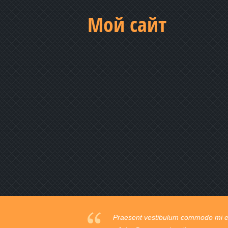
Мой сайт
Praesent vestibulum commodo mi ege