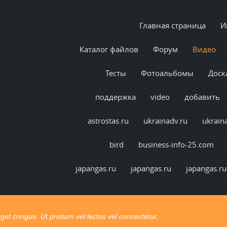
Главная страница
И
Каталог файлов
Форум
Видео
Тесты
Фотоальбомы
Доск
поддержка
video
добавить
astrostas.ru
ukrainadv.ru
ukrain
bird
business-info-25.com
japangas.ru
japangas.ru
japangas.ru
t congue. Ut pretium vel lectus vel consectetur.