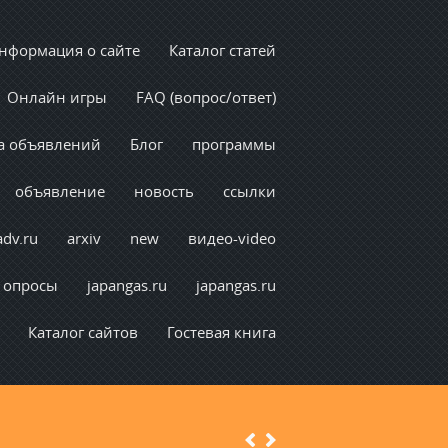
нформация о сайте
Каталог статей
Онлайн игры
FAQ (вопрос/ответ)
а объявлений
Блог
программы
объявление
новость
ссылки
adv.ru
arxiv
new
видео-video
опросы
japangas.ru
japangas.ru
Каталог сайтов
Гостевая книга
Previous
Next