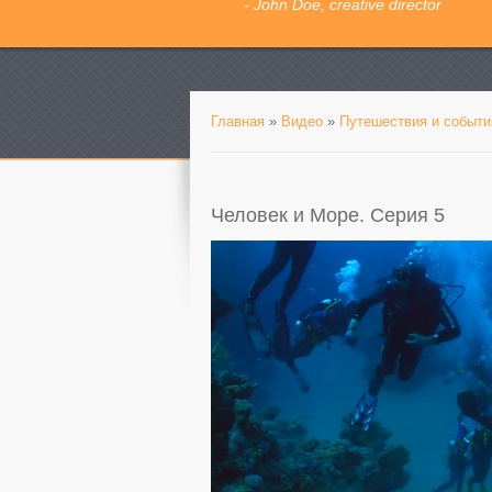
- John Doe, creative director
Главная
»
Видео
»
Путешествия и событи
Человек и Море. Серия 5