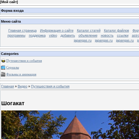
[
Мой сайт
]
Форма входа
Меню сайта
Главная страница
Информация о сайте
Каталог статей
Каталог файлов
Фор
программы
поддержка
video
добавить
объявление
новость
ссылки
astr
japangas.ru
japangas.ru
japangas.ru
j
Categories
Путешествия и события
Сериалы
Фильмы и анимация
Главная
»
Видео
»
Путешествия и события
Шогакат