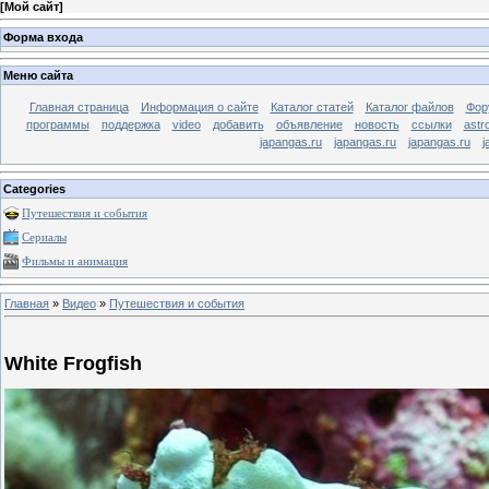
[
Мой сайт
]
Форма входа
Меню сайта
Главная страница
Информация о сайте
Каталог статей
Каталог файлов
Фор
программы
поддержка
video
добавить
объявление
новость
ссылки
astr
japangas.ru
japangas.ru
japangas.ru
j
Categories
Путешествия и события
Сериалы
Фильмы и анимация
Главная
»
Видео
»
Путешествия и события
White Frogfish