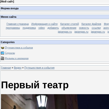
[
Мой сайт
]
Форма входа
Меню сайта
Главная страница
Информация о сайте
Каталог статей
Каталог файлов
Фор
программы
поддержка
video
добавить
объявление
новость
ссылки
astr
japangas.ru
japangas.ru
japangas.ru
j
Categories
Путешествия и события
Сериалы
Фильмы и анимация
Главная
»
Видео
»
Путешествия и события
Первый театр