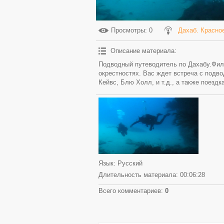
Просмотры
: 0
Дахаб. Красно
Описание материала
:
Подводный путеводитель по Дахабу.Филь
окрестностях. Вас ждет встреча с подв
Кейвс, Блю Холл, и т.д., а также поезд
Язык
: Русский
Длительность материала
: 00:06:28
Всего комментариев
:
0