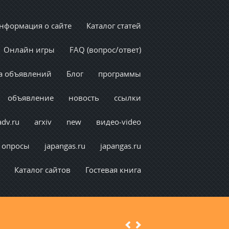
нформация о сайте
Каталог статей
Онлайн игры
FAQ (вопрос/ответ)
а объявлений
Блог
программы
объявление
новость
ссылки
adv.ru
arxiv
new
видео-video
опросы
japangas.ru
japangas.ru
Каталог сайтов
Гостевая книга
Previous
Next