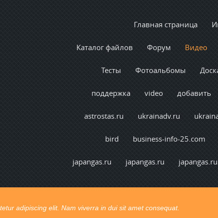
Главная страница
И
Каталог файлов
Форум
Видео
Тесты
Фотоальбомы
Доск
поддержка
video
добавить
astrostas.ru
ukrainadv.ru
ukrain
bird
business-info-25.com
japangas.ru
japangas.ru
japangas.ru
t congue. Ut pretium vel lectus vel consectetur.