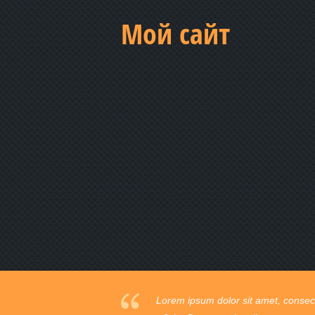
Мой сайт
Praesent vestibulum commodo mi ege