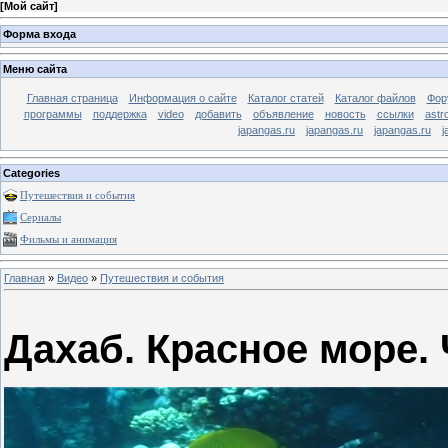
[
Мой сайт
]
Форма входа
Меню сайта
Главная страница
Информация о сайте
Каталог статей
Каталог файлов
Фор
программы
поддержка
video
добавить
объявление
новость
ссылки
astr
japangas.ru
japangas.ru
japangas.ru
j
Categories
Путешествия и события
Сериалы
Фильмы и анимация
Главная
»
Видео
»
Путешествия и события
Дахаб. Красное море. 