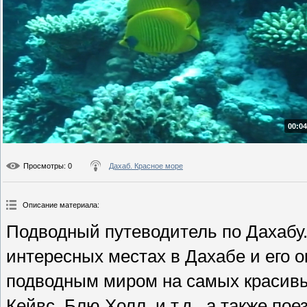
00:04
Просмотры
: 0
Дахаб. Красное море
Описание материала
:
Подводный путеводитель по Дахабу
интересных местах в Дахабе и его о
подводным миром на самых красивых
Кейвс, Блю Холл, и т.д., а также п