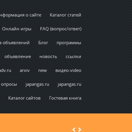
нформация о сайте
Каталог статей
Онлайн игры
FAQ (вопрос/ответ)
а объявлений
Блог
программы
объявление
новость
ссылки
adv.ru
arxiv
new
видео-video
опросы
japangas.ru
japangas.ru
Каталог сайтов
Гостевая книга
Previous
Next