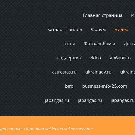
Главная страница
И
Каталог файлов
Форум
Видео
Тесты
Фотоальбомы
Доск
поддержка
video
добавить
astrostas.ru
ukrainadv.ru
ukrain
bird
business-info-25.com
japangas.ru
japangas.ru
japangas.ru
t congue. Ut pretium vel lectus vel consectetur.