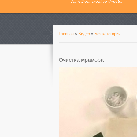
- John Doe, creative director
Главная
»
Видео
»
Без категории
Очистка мрамора