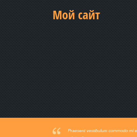
Мой сайт
Praesent vestibulum commodo mi ege