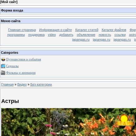
[
Мой сайт
]
Форма входа
Меню сайта
Главная страница
Информация о сайте
Каталог статей
Каталог файлов
Фор
программы
поддержка
video
добавить
объявление
новость
ссылки
astr
japangas.ru
japangas.ru
japangas.ru
j
Categories
Путешествия и события
Сериалы
Фильмы и анимация
Главная
»
Видео
»
Без категории
Астры