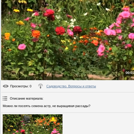
00:01
Просмотры
: 0
Садоводство. Вопросы и ответы
Описание материала
:
Можно ли посеять семена астр, не выращивая рассады?