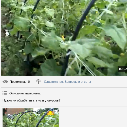
00:02
Просмотры
: 0
Садоводство. Вопросы и ответы
Описание материала
:
Нужно ли обрабатывать усы у огурцов?