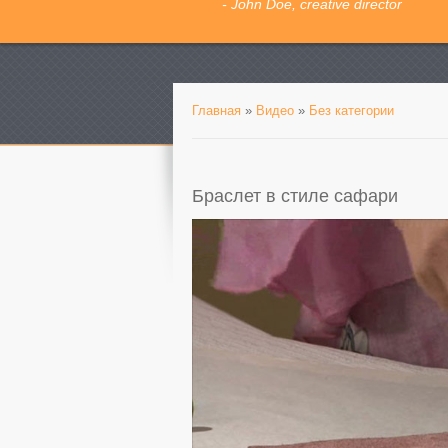
- John Doe, creative director
Главная
»
Видео
»
Без категории
Браслет в стиле сафари