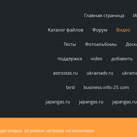
Главная страница
И
Каталог файлов
Форум
Видео
Тесты
Фотоальбомы
Доск
поддержка
video
добавить
astrostas.ru
ukrainadv.ru
ukrain
bird
business-info-25.com
japangas.ru
japangas.ru
japangas.ru
t congue. Ut pretium vel lectus vel consectetur.