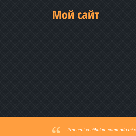
Мой сайт
Praesent vestibulum commodo mi ege