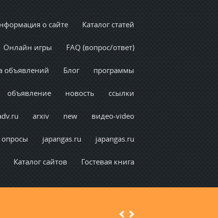
нформация о сайте
Каталог статей
Онлайн игры
FAQ (вопрос/ответ)
а объявлений
Блог
программы
объявление
новость
ссылки
adv.ru
arxiv
new
видео-video
опросы
japangas.ru
japangas.ru
Каталог сайтов
Гостевая книга
Previous
Next