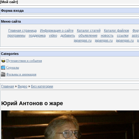
[
Мой сайт
]
Форма входа
Меню сайта
Главная страница
Информация о сайте
Каталог статей
Каталог файлов
Фор
программы
поддержка
video
добавить
объявление
новость
ссылки
astr
japangas.ru
japangas.ru
japangas.ru
j
Categories
Путешествия и события
Сериалы
Фильмы и анимация
Главная
»
Видео
»
Без категории
Юрий Антонов о жаре