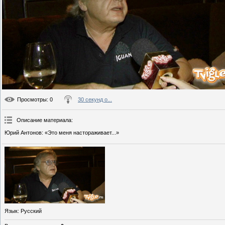
Просмотры
: 0
30 секунд о...
Описание материала
:
Юрий Антонов: «Это меня настораживает...»
Язык
: Русский