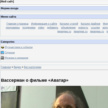
[
Мой сайт
]
Форма входа
Меню сайта
Главная страница
Информация о сайте
Каталог статей
Каталог файлов
Фор
программы
поддержка
video
добавить
объявление
новость
ссылки
astr
japangas.ru
japangas.ru
japangas.ru
j
Categories
Путешествия и события
Сериалы
Фильмы и анимация
Главная
»
Видео
»
Без категории
Вассерман о фильме «Аватар»