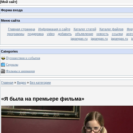
[
Мой сайт
]
Форма входа
Меню сайта
Главная страница
Информация о сайте
Каталог статей
Каталог файлов
Фор
программы
поддержка
video
добавить
объявление
новость
ссылки
astr
japangas.ru
japangas.ru
japangas.ru
j
Categories
Путешествия и события
Сериалы
Фильмы и анимация
Главная
»
Видео
»
Без категории
«Я была на премьере фильма»