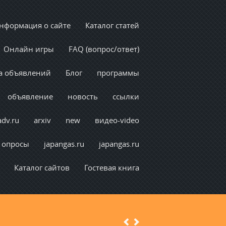
нформация о сайте
Каталог статей
Онлайн игры
FAQ (вопрос/ответ)
а объявлений
Блог
программы
объявление
новость
ссылки
adv.ru
arxiv
new
видео-video
опросы
japangas.ru
japangas.ru
Каталог сайтов
Гостевая книга
Previous
Next