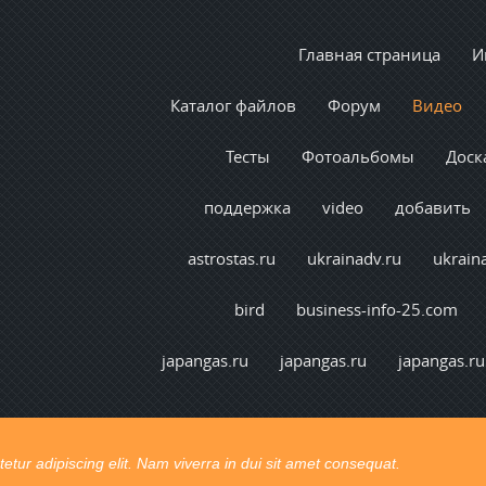
Главная страница
И
Каталог файлов
Форум
Видео
Тесты
Фотоальбомы
Доск
поддержка
video
добавить
astrostas.ru
ukrainadv.ru
ukrain
bird
business-info-25.com
japangas.ru
japangas.ru
japangas.ru
tur adipiscing elit. Nam viverra in dui sit amet consequat.
t congue. Ut pretium vel lectus vel consectetur.