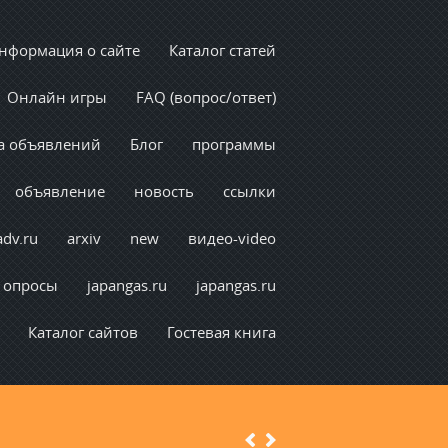
нформация о сайте
Каталог статей
Онлайн игры
FAQ (вопрос/ответ)
а объявлений
Блог
программы
объявление
новость
ссылки
adv.ru
arxiv
new
видео-video
опросы
japangas.ru
japangas.ru
Каталог сайтов
Гостевая книга
Previous
Next