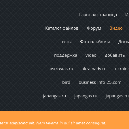
Главная страница
И
Каталог файлов
Форум
Видео
Тесты
Фотоальбомы
Доск
поддержка
video
добавить
astrostas.ru
ukrainadv.ru
ukrain
bird
business-info-25.com
japangas.ru
japangas.ru
japangas.ru
tur adipiscing elit. Nam viverra in dui sit amet consequat.
t congue. Ut pretium vel lectus vel consectetur.