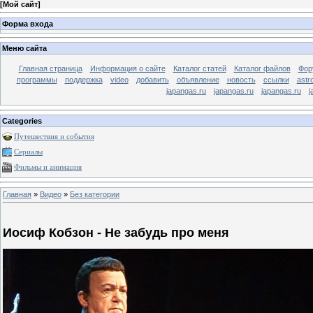
[
Мой сайт
]
Форма входа
Меню сайта
Главная страница
Информация о сайте
Каталог статей
Каталог файлов
Фор
программы
поддержка
video
добавить
объявление
новость
ссылки
astr
japangas.ru
japangas.ru
japangas.ru
j
Categories
Путешествия и события
Сериалы
Фильмы и анимация
Главная
»
Видео
»
Без категории
Иосиф Кобзон - Не забудь про меня