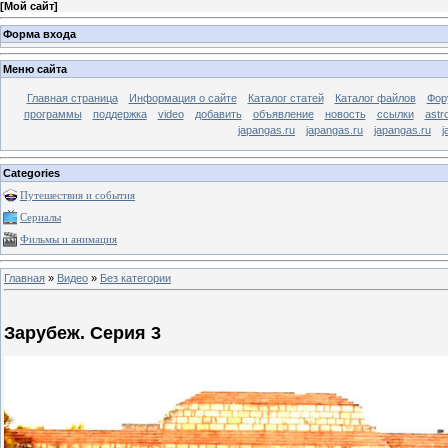
[
Мой сайт
]
Форма входа
Меню сайта
Главная страница
Информация о сайте
Каталог статей
Каталог файлов
Фор
программы
поддержка
video
добавить
объявление
новость
ссылки
astr
japangas.ru
japangas.ru
japangas.ru
j
Categories
Путешествия и события
Сериалы
Фильмы и анимация
Главная
»
Видео
»
Без категории
Зарубеж. Серия 3