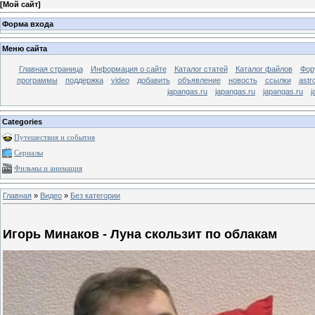
[
Мой сайт
]
Форма входа
Меню сайта
Главная страница
Информация о сайте
Каталог статей
Каталог файлов
Фор
программы
поддержка
video
добавить
объявление
новость
ссылки
astr
japangas.ru
japangas.ru
japangas.ru
j
Categories
Путешествия и события
Сериалы
Фильмы и анимация
Главная
»
Видео
»
Без категории
Игорь Минаков - Луна скользит по облакам